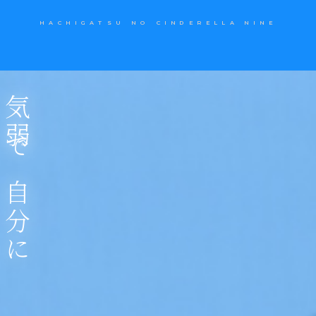
HACHIGATSU NO CINDERELLA NINE
HACHIGATSU NO CINDERELLA NINE
気弱で自分に