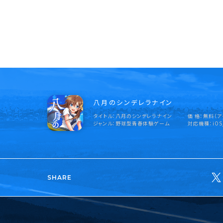
八月のシンデレラナイン
タイトル
八月のシンデレラナイン
価 格
無料（ア
ジャンル
野球型青春体験ゲーム
対応機種
iOS
SHARE