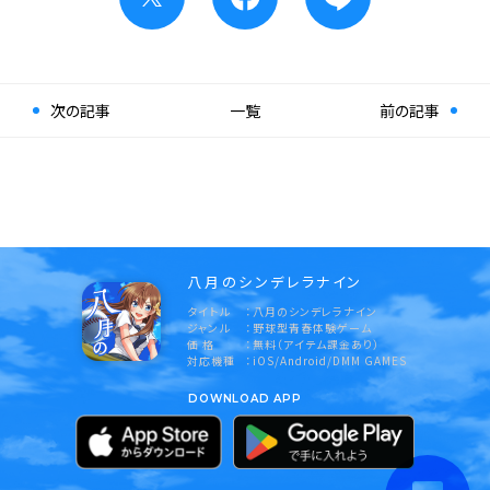
次の記事
一覧
前の記事
八月のシンデレラナイン
タイトル
八月のシンデレラナイン
ジャンル
野球型青春体験ゲーム
価 格
無料（アイテム課金あり）
対応機種
iOS/Android/DMM GAMES
DOWNLOAD APP